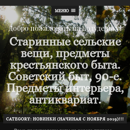
МЕНЮ
Добро пожаловать на Кодудельку!
Старинные сельские
вещи, предметы
крестьянского быта.
Советский быт, 90-е.
Предметы интерьера,
антиквариат.
CATEGORY: НОВИНКИ (НАЧИНАЯ С НОЯБРЯ 2019)!!!