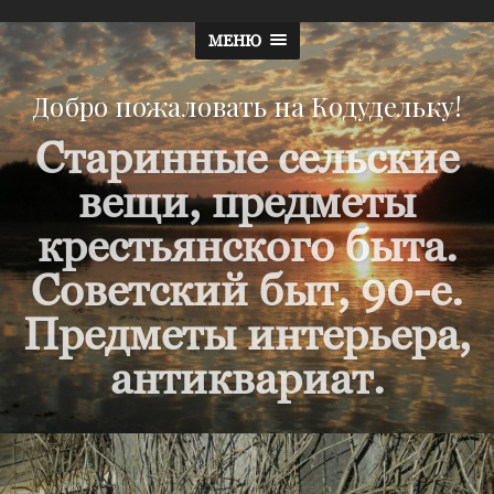
МЕНЮ
Добро пожаловать на Кодудельку!
Старинные сельские
вещи, предметы
крестьянского быта.
Советский быт, 90-е.
Предметы интерьера,
антиквариат.