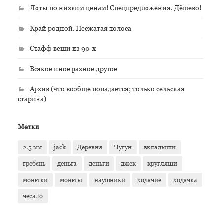
Лоты по низким ценам! Спецпредложения. Дёшево!
Край родной. Несжатая полоса
Стафф вещи из 90-х
Всякое иное разное другое
Архив (что вообще попадается; только сельская
старина)
Метки
2.5 мм
jack
Деревня
Чугун
вкладыши
гребень
деньга
деньги
джек
кругляши
монетки
монеты
наушники
ходячие
ходячка
чесало