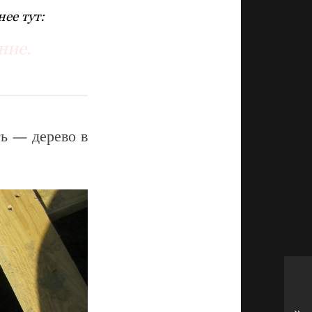
ее тут:
ние.
ь — дерево в