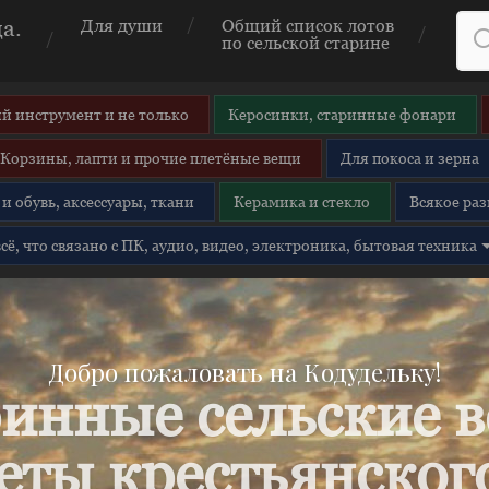
а.
Для души
Общий список лотов
по сельской старине
й инструмент и не только
Керосинки, старинные фонари
Корзины, лапти и прочие плетёные вещи
Для покоса и зерна
и обувь, аксессуары, ткани
Керамика и стекло
Всякое раз
 всё, что связано с ПК, аудио, видео, электроника, бытовая техника
Добро пожаловать на Кодудельку!
инные сельские 
еты крестьянского