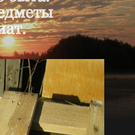
редметы
иат.