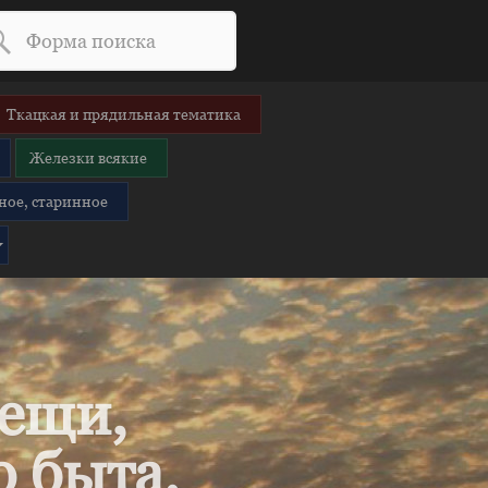
Ткацкая и прядильная тематика
Железки всякие
ное, старинное
вещи,
 быта.