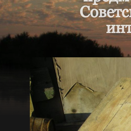
Советс
инт