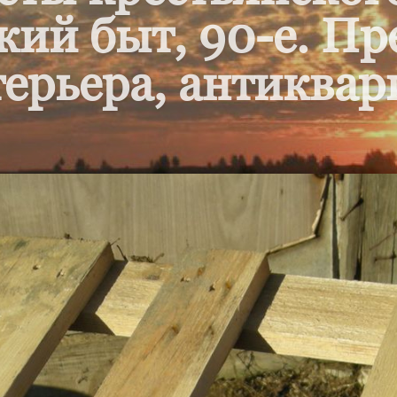
кий быт, 90-е. П
ерьера, антиквар