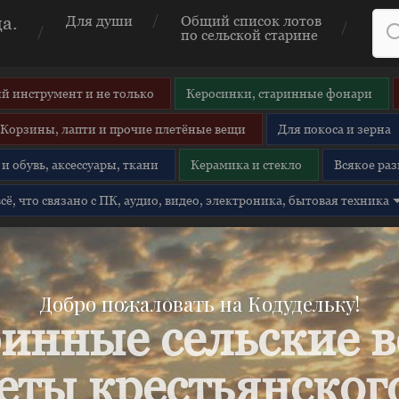
а.
Для души
Общий список лотов
по сельской старине
й инструмент и не только
Керосинки, старинные фонари
Корзины, лапти и прочие плетёные вещи
Для покоса и зерна
и обувь, аксессуары, ткани
Керамика и стекло
Всякое раз
 всё, что связано с ПК, аудио, видео, электроника, бытовая техника
Добро пожаловать на Кодудельку!
инные сельские 
еты крестьянского