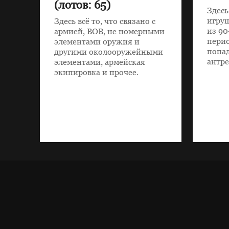
(лотов: 65)
Здесь
игруш
Здесь всё то, что связано с
из 90
армией, ВОВ, не номерными
пери
элементами оружия и
попа
другими околооружейными
антре
элементами, армейская
экипировка и прочее.