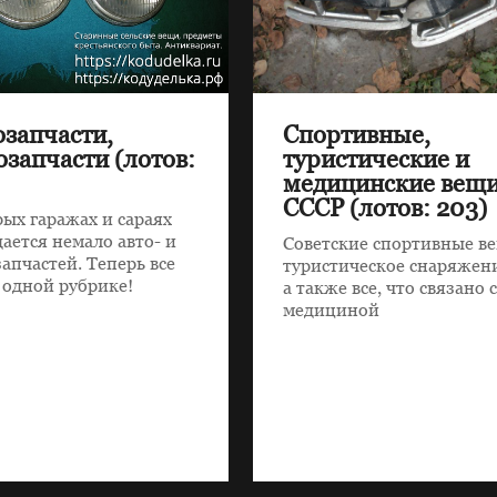
озапчасти,
Спортивные,
озапчасти (лотов:
туристические и
медицинские вещ
СССР (лотов: 203)
рых гаражах и сараях
ается немало авто- и
Советские спортивные в
апчастей. Теперь все
туристическое снаряжен
 одной рубрике!
а также все, что связано 
медициной