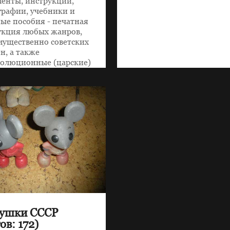
енты, инструкции,
рафии, учебники и
ые пособия - печатная
укция любых жанров,
ущественно советских
н, а также
волюционные (царские)
ременные.
ушки СССР
ов: 172)