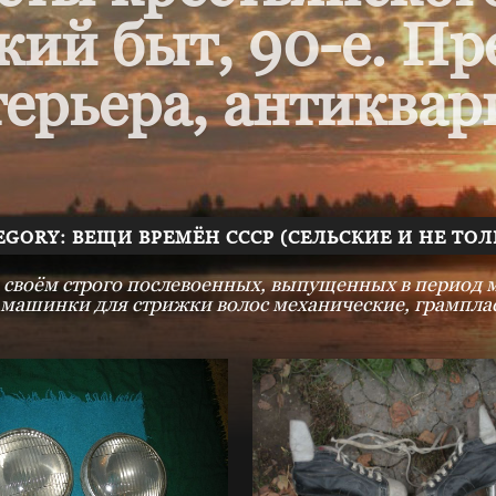
кий быт, 90-е. П
ерьера, антиквар
EGORY: ВЕЩИ ВРЕМЁН СССР (СЕЛЬСКИЕ И НЕ ТОЛ
 своём строго послевоенных, выпущенных в период ме
 машинки для стрижки волос механические, грамплас