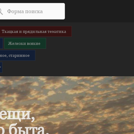
Ткацкая и прядильная тематика
Железки всякие
ное, старинное
вещи,
 быта.