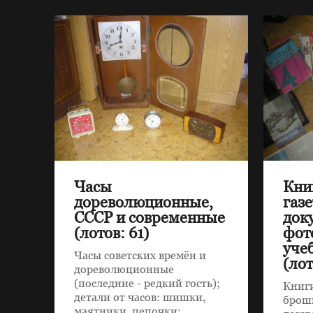
Часы
Кни
дореволюционные,
газ
СССР и современные
док
(лотов: 61)
фот
уче
Часы советских времён и
(лот
дореволюционные
(последние - редкий гость);
Книги
детали от часов: шишки,
брош
маятники, цепочки;