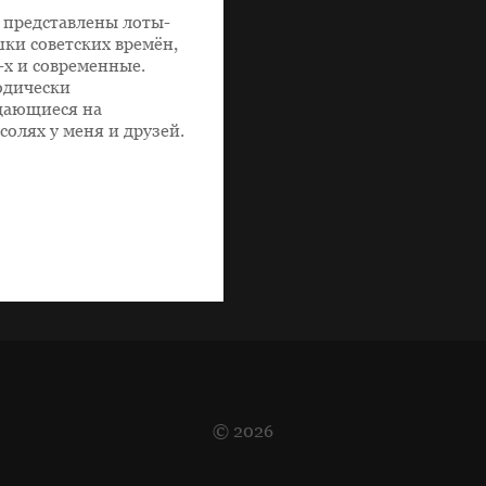
 представлены лоты-
ки советских времён,
-х и современные.
одически
дающиеся на
солях у меня и друзей.
© 2026