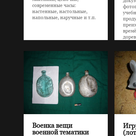
докум
современные часы:
фотог
настенные, настольные,
учебн
напольные, наручные и т.п.
прод
преим
времё
доре
и сов
Военка вещи
Игр
военной тематики
(лот