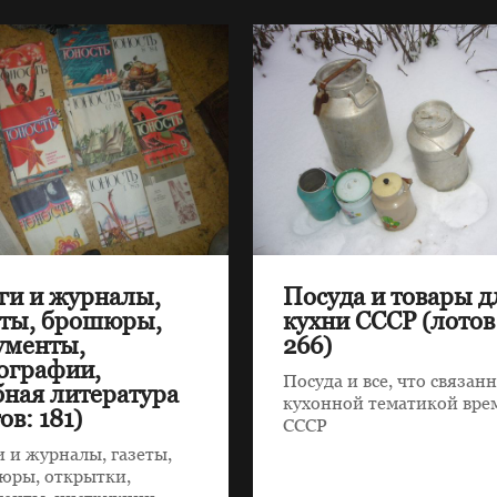
ги и журналы,
Посуда и товары д
еты, брошюры,
кухни СССР (лотов
ументы,
266)
ографии,
Посуда и все, что связанн
бная литература
кухонной тематикой вре
ов: 181)
СССР
 и журналы, газеты,
юры, открытки,