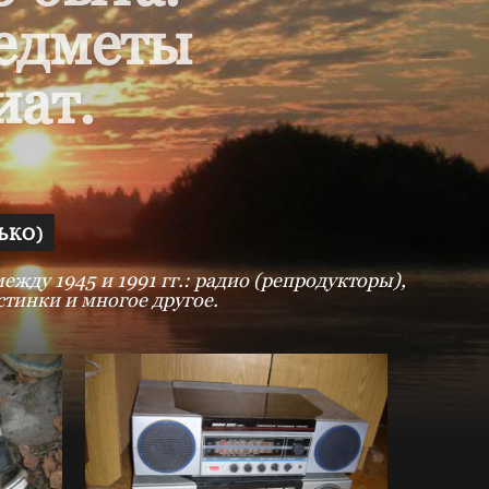
редметы
иат.
ЬКО)
жду 1945 и 1991 гг.: радио (репродукторы),
тинки и многое другое.