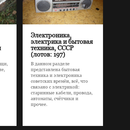
Электроника,
электрика и бытовая
и
техника, СССР
(лотов: 197)
ещи,
В данном разделе
ие,
представлена бытовая
с
техника и электроника
советских времён, всё, что
связано с электрикой:
старинные кабели, провода,
автоматы, счётчики и
прочее.