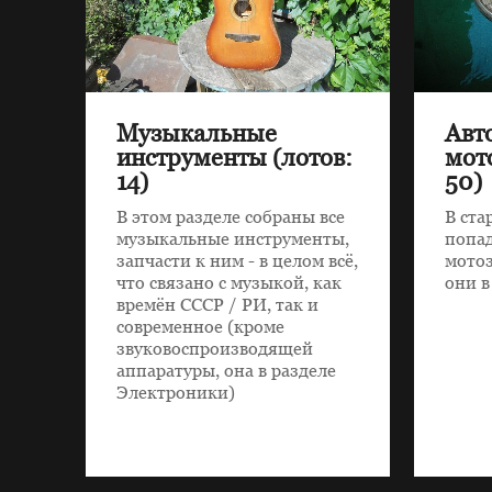
Музыкальные
Авт
инструменты (лотов:
мот
14)
50)
В этом разделе собраны все
В ста
музыкальные инструменты,
попад
запчасти к ним - в целом всё,
мотоз
что связано с музыкой, как
они в
времён СССР / РИ, так и
современное (кроме
звуковоспроизводящей
аппаратуры, она в разделе
Электроники)