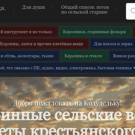
а.
Для души
Общий список лотов
по сельской старине
й инструмент и не только
Керосинки, старинные фонари
Корзины, лапти и прочие плетёные вещи
Для покоса и зерна
и обувь, аксессуары, ткани
Керамика и стекло
Всякое раз
 всё, что связано с ПК, аудио, видео, электроника, бытовая техника
Добро пожаловать на Кодудельку!
инные сельские 
еты крестьянского