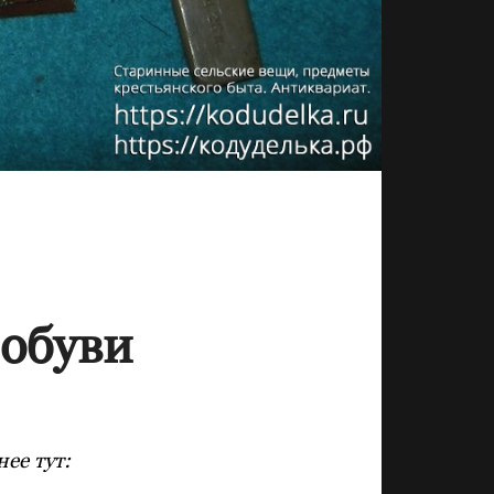
 обуви
ее тут: