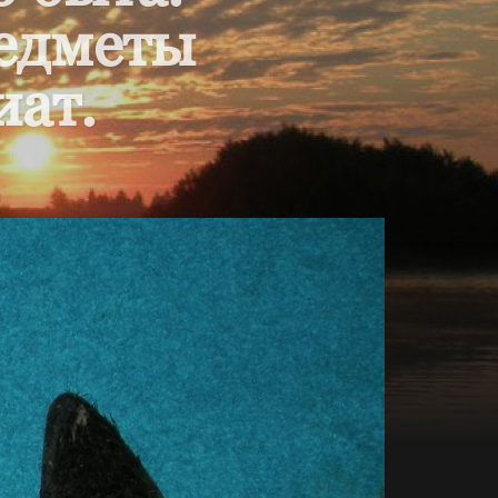
редметы
иат.