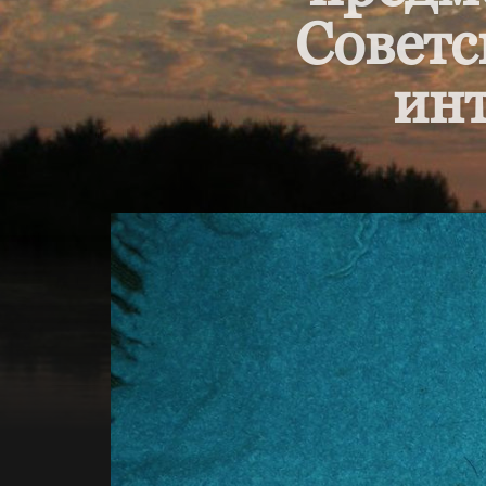
Советс
инт