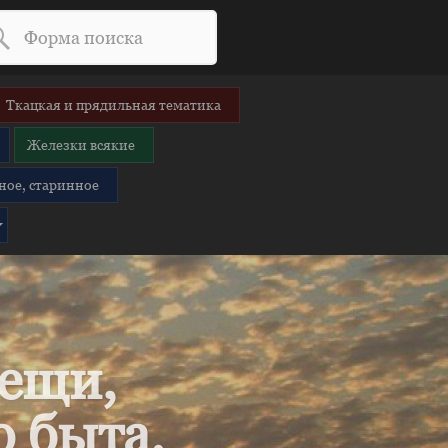
Ткацкая и прядильная тематика
Железки всякие
ное, старинное
вещи,
 быта.