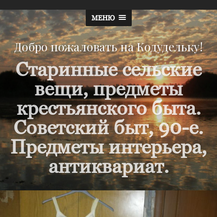
МЕНЮ
Добро пожаловать на Кодудельку!
Старинные сельские
вещи, предметы
крестьянского быта.
Советский быт, 90-е.
Предметы интерьера,
антиквариат.