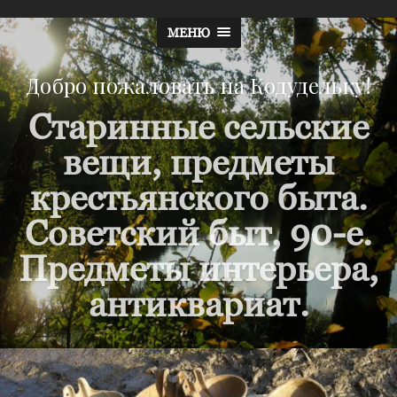
МЕНЮ
Добро пожаловать на Кодудельку!
Старинные сельские
вещи, предметы
крестьянского быта.
Советский быт, 90-е.
Предметы интерьера,
антиквариат.