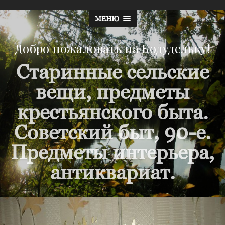
МЕНЮ
Добро пожаловать на Кодудельку!
Старинные сельские
вещи, предметы
крестьянского быта.
Советский быт, 90-е.
Предметы интерьера,
антиквариат.