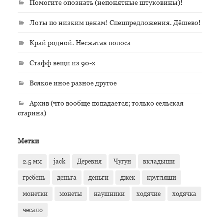
Помогите опознать (непонятные штуковины)!
Лоты по низким ценам! Спецпредложения. Дёшево!
Край родной. Несжатая полоса
Стафф вещи из 90-х
Всякое иное разное другое
Архив (что вообще попадается; только сельская
старина)
Метки
2.5 мм
jack
Деревня
Чугун
вкладыши
гребень
деньга
деньги
джек
кругляши
монетки
монеты
наушники
ходячие
ходячка
чесало