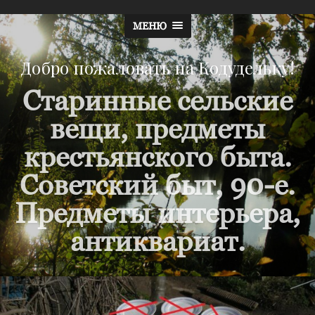
МЕНЮ
Добро пожаловать на Кодудельку!
Старинные сельские
вещи, предметы
крестьянского быта.
Советский быт, 90-е.
Предметы интерьера,
антиквариат.