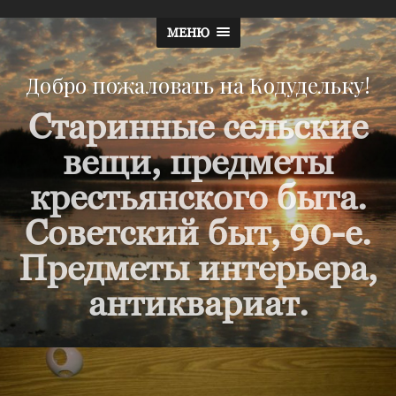
МЕНЮ
Добро пожаловать на Кодудельку!
Старинные сельские
вещи, предметы
крестьянского быта.
Советский быт, 90-е.
Предметы интерьера,
антиквариат.