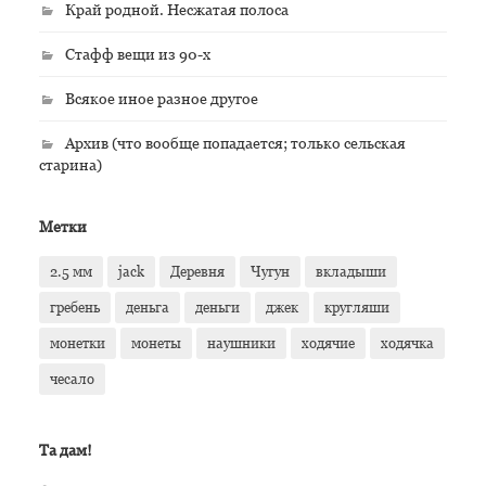
Край родной. Несжатая полоса
Стафф вещи из 90-х
Всякое иное разное другое
Архив (что вообще попадается; только сельская
старина)
Метки
2.5 мм
jack
Деревня
Чугун
вкладыши
гребень
деньга
деньги
джек
кругляши
монетки
монеты
наушники
ходячие
ходячка
чесало
Та дам!