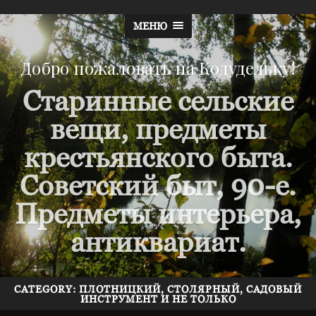
МЕНЮ
Добро пожаловать на Кодудельку!
Старинные сельские
вещи, предметы
крестьянского быта.
Советский быт, 90-е.
Предметы интерьера,
антиквариат.
CATEGORY: ПЛОТНИЦКИЙ, СТОЛЯРНЫЙ, САДОВЫЙ
ИНСТРУМЕНТ И НЕ ТОЛЬКО