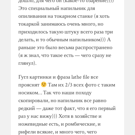
дошло, для чего он (какое-то озарение))))
Это специальный напильник для
опиливания на токарном станке (я хоть
токаркой занимаюсь очень много, но
приходилось такую штуку всего раза три
делать, и то обычным напильником))) А
раньше это было весьма распространено
(я ж знал, что такое есть — чего сразу не
глянул).
Гугл картинки и фраза lathe file все
прояснят
Там их 2/3 всех фото с таким
носиком… Так что наши походу
скопировали, но напильник все равно
редкий — даже тот факт, что я его первый
раз у нас вижу))) Хотя в хозяйстве и
ножевидные есть, и ромбические, и
рифели всякие, и много чего, чего