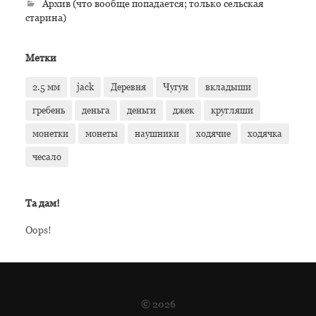
Архив (что вообще попадается; только сельская
старина)
Метки
2.5 мм
jack
Деревня
Чугун
вкладыши
гребень
деньга
деньги
джек
кругляши
монетки
монеты
наушники
ходячие
ходячка
чесало
Та дам!
Oops!
© 2026