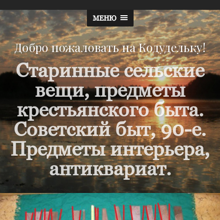
МЕНЮ
Добро пожаловать на Кодудельку!
Старинные сельские
вещи, предметы
крестьянского быта.
Советский быт, 90-е.
Предметы интерьера,
антиквариат.