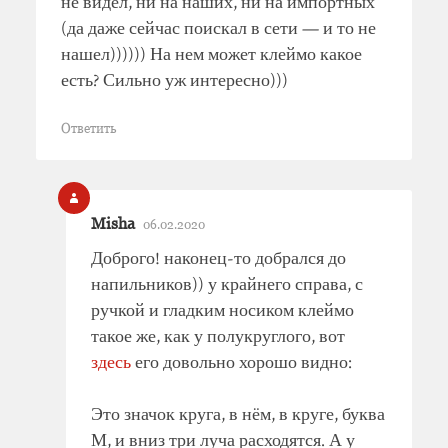
не видел, ни на наших, ни на импортных
(да даже сейчас поискал в сети — и то не
нашел)))))) На нем может клеймо какое
есть? Сильно уж интересно)))
Ответить
Misha
06.02.2020
Доброго! наконец-то добрался до
напильников)) у крайнего справа, с
ручкой и гладким носиком клеймо
такое же, как у полукруглого, вот
здесь
его довольно хорошо видно:
Это значок круга, в нём, в круге, буква
М, и вниз три луча расходятся. А у