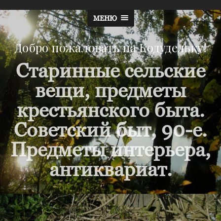
МЕНЮ
Добро пожаловать на Кодудельку!
Старинные сельские
вещи, предметы
крестьянского быта.
Советский быт, 90-е.
Предметы интерьера,
антиквариат.