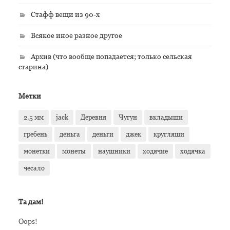
Стафф вещи из 90-х
Всякое иное разное другое
Архив (что вообще попадается; только сельская
старина)
Метки
2.5 мм
jack
Деревня
Чугун
вкладыши
гребень
деньга
деньги
джек
кругляши
монетки
монеты
наушники
ходячие
ходячка
чесало
Та дам!
Oops!