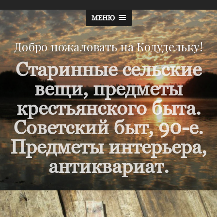
МЕНЮ
Добро пожаловать на Кодудельку!
Старинные сельские
вещи, предметы
крестьянского быта.
Советский быт, 90-е.
Предметы интерьера,
антиквариат.