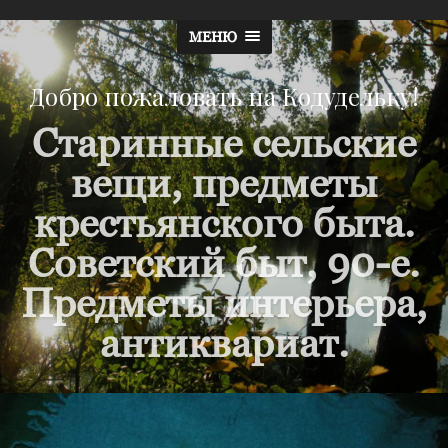
МЕНЮ
Добро пожаловать на Кодудельку!
Старинные сельские
вещи, предметы
крестьянского быта.
Советский быт, 90-е.
Предметы интерьера,
антиквариат.