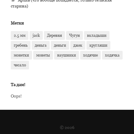
старина)
Метки
2.5 мм
jack
Деревня
Чугун
вкладыши
гребень
деньга
деньги
джек
кругляши
монетки
монеты
наушники
ходячие
ходячка
чесало
Та дам!
Oops!
© 2026