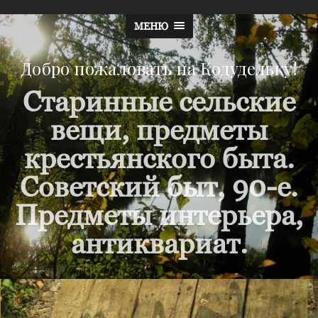
МЕНЮ
Добро пожаловать на Кодудельку!
Старинные сельские
вещи, предметы
крестьянского быта.
Советский быт, 90-е.
Предметы интерьера,
антиквариат.