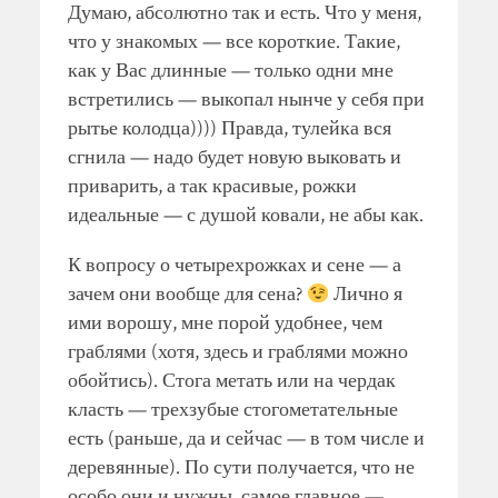
Думаю, абсолютно так и есть. Что у меня,
что у знакомых — все короткие. Такие,
как у Вас длинные — только одни мне
встретились — выкопал нынче у себя при
рытье колодца)))) Правда, тулейка вся
сгнила — надо будет новую выковать и
приварить, а так красивые, рожки
идеальные — с душой ковали, не абы как.
К вопросу о четырехрожках и сене — а
зачем они вообще для сена?
Лично я
ими ворошу, мне порой удобнее, чем
граблями (хотя, здесь и граблями можно
обойтись). Стога метать или на чердак
класть — трехзубые стогометательные
есть (раньше, да и сейчас — в том числе и
деревянные). По сути получается, что не
особо они и нужны, самое главное —