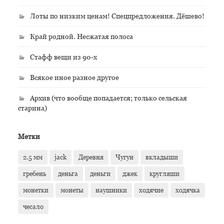
Лоты по низким ценам! Спецпредложения. Дёшево!
Край родной. Несжатая полоса
Стафф вещи из 90-х
Всякое иное разное другое
Архив (что вообще попадается; только сельская
старина)
Метки
2.5 мм
jack
Деревня
Чугун
вкладыши
гребень
деньга
деньги
джек
кругляши
монетки
монеты
наушники
ходячие
ходячка
чесало