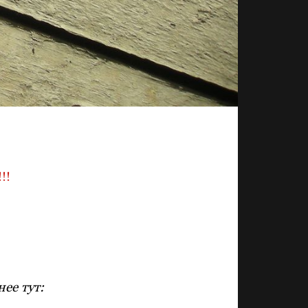
!!
ее тут: