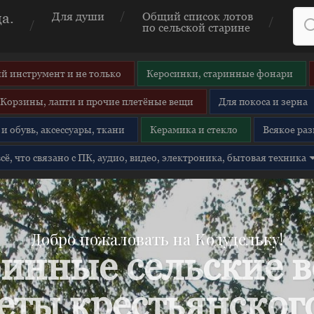
а.
Для души
Общий список лотов
по сельской старине
й инструмент и не только
Керосинки, старинные фонари
Корзины, лапти и прочие плетёные вещи
Для покоса и зерна
и обувь, аксессуары, ткани
Керамика и стекло
Всякое раз
 всё, что связано с ПК, аудио, видео, электроника, бытовая техника
Добро пожаловать на Кодудельку!
инные сельские 
еты крестьянского