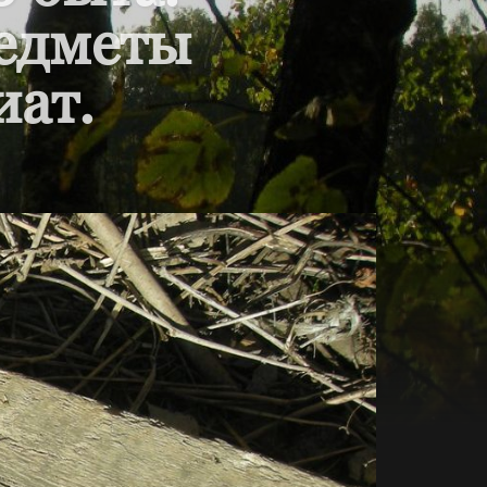
редметы
иат.