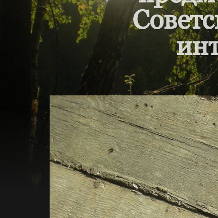
Советс
инт