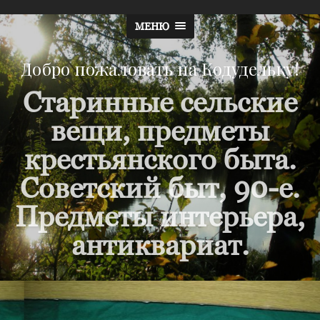
МЕНЮ
Добро пожаловать на Кодудельку!
Старинные сельские
вещи, предметы
крестьянского быта.
Советский быт, 90-е.
Предметы интерьера,
антиквариат.