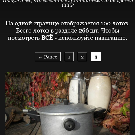
Посуда и все, что связанно с кухонной тематикой времён
СССР
На одной странице отображается 100 лотов.
Всего лотов в разделе
266
шт. Чтобы
посмотреть
ВСЁ
- используйте навигацию.
← Ранее
1
2
3