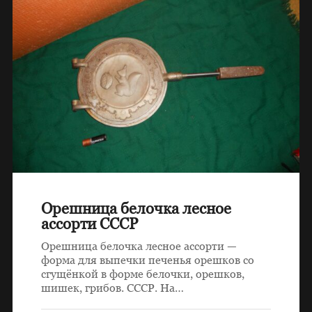
Орешница белочка лесное
ассорти СССР
Орешница белочка лесное ассорти —
форма для выпечки печенья орешков со
сгущёнкой в форме белочки, орешков,
шишек, грибов. СССР. На…