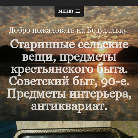
МЕНЮ
Добро пожаловать на Кодудельку!
Старинные сельские
вещи, предметы
крестьянского быта.
Советский быт, 90-е.
Предметы интерьера,
антиквариат.