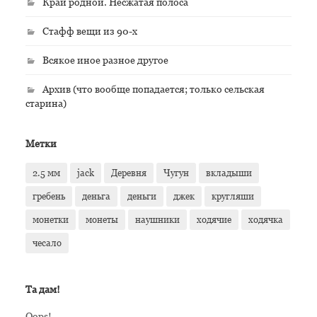
Край родной. Несжатая полоса
Стафф вещи из 90-х
Всякое иное разное другое
Архив (что вообще попадается; только сельская
старина)
Метки
2.5 мм
jack
Деревня
Чугун
вкладыши
гребень
деньга
деньги
джек
кругляши
монетки
монеты
наушники
ходячие
ходячка
чесало
Та дам!
Oops!