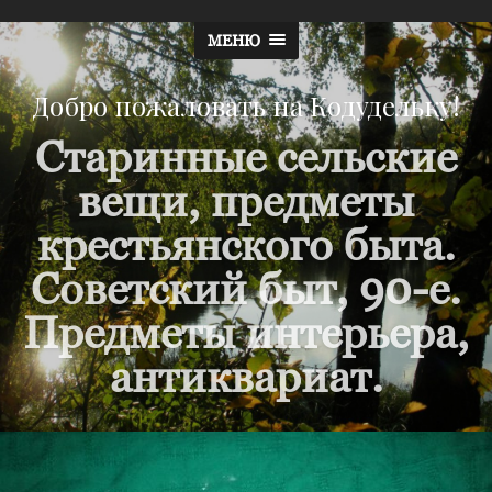
МЕНЮ
Добро пожаловать на Кодудельку!
Старинные сельские
вещи, предметы
крестьянского быта.
Советский быт, 90-е.
Предметы интерьера,
антиквариат.