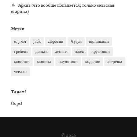
Архив (что вообще попадается; только сельская
старина)
Метки
2.5 мм
jack
Деревня
Чугун
вкладыши
гребень
деньга
деньги
джек
кругляши
монетки
монеты
наушники
ходячие
ходячка
чесало
Та дам!
Oops!
© 2026