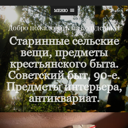
МЕНЮ
Добро пожаловать на Кодудельку!
Старинные сельские
вещи, предметы
крестьянского быта.
Советский быт, 90-е.
Предметы интерьера,
антиквариат.