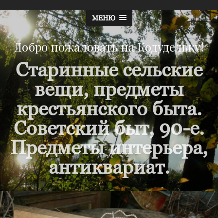
МЕНЮ
Добро пожаловать на Кодудельку!
Старинные сельские
вещи, предметы
крестьянского быта.
Советский быт, 90-е.
Предметы интерьера,
антиквариат.