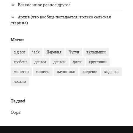
Всякое иное разное другое
Архив (что вообще попадается; только сельская
старина)
Метки
2.5 мм
jack
Деревня
Чугун
вкладыши
гребень
деньга
деньги
джек
кругляши
монетки
монеты
наушники
ходячие
ходячка
чесало
Та дам!
Oops!