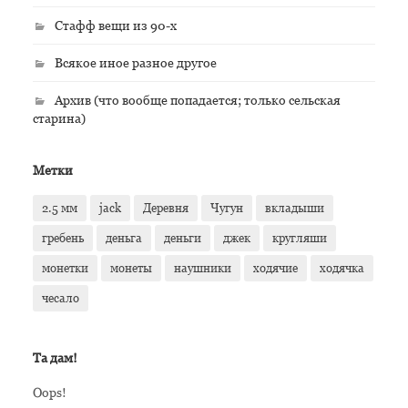
Стафф вещи из 90-х
Всякое иное разное другое
Архив (что вообще попадается; только сельская
старина)
Метки
2.5 мм
jack
Деревня
Чугун
вкладыши
гребень
деньга
деньги
джек
кругляши
монетки
монеты
наушники
ходячие
ходячка
чесало
Та дам!
Oops!