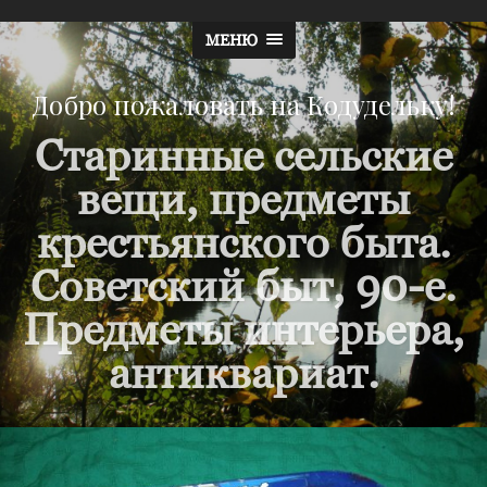
МЕНЮ
Добро пожаловать на Кодудельку!
Старинные сельские
вещи, предметы
крестьянского быта.
Советский быт, 90-е.
Предметы интерьера,
антиквариат.