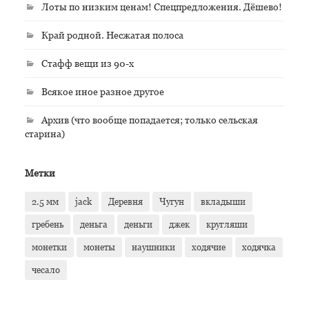
Лоты по низким ценам! Спецпредложения. Дёшево!
Край родной. Несжатая полоса
Стафф вещи из 90-х
Всякое иное разное другое
Архив (что вообще попадается; только сельская
старина)
Метки
2.5 мм
jack
Деревня
Чугун
вкладыши
гребень
деньга
деньги
джек
кругляши
монетки
монеты
наушники
ходячие
ходячка
чесало