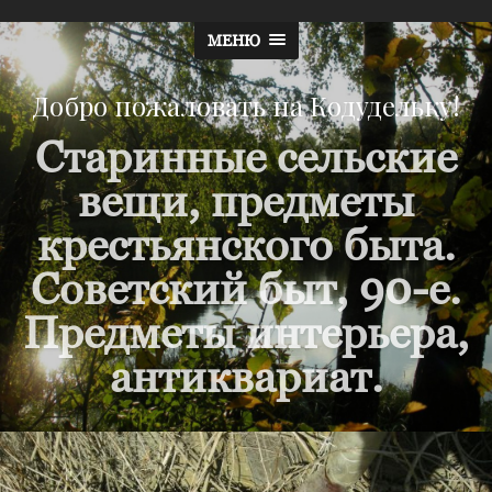
МЕНЮ
Добро пожаловать на Кодудельку!
Старинные сельские
вещи, предметы
крестьянского быта.
Советский быт, 90-е.
Предметы интерьера,
антиквариат.