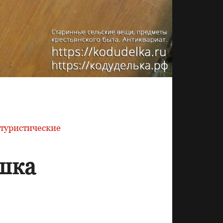
туристические
шка