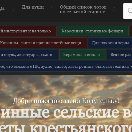
а.
Для души
Общий список лотов
по сельской старине
й инструмент и не только
Керосинки, старинные фонари
Корзины, лапти и прочие плетёные вещи
Для покоса и зерна
и обувь, аксессуары, ткани
Керамика и стекло
Всякое раз
 всё, что связано с ПК, аудио, видео, электроника, бытовая техника
Добро пожаловать на Кодудельку!
инные сельские 
еты крестьянского