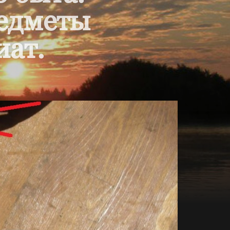
редметы
иат.