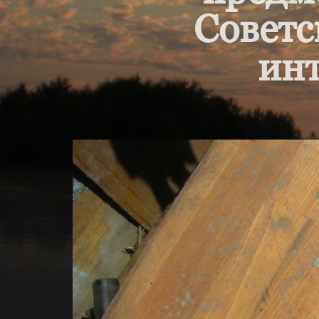
Советс
инт