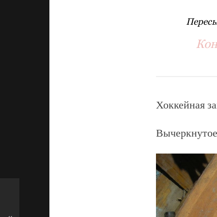
Пересы
Кон
Хоккейная за
Вычеркнутое