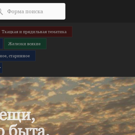
Ткацкая и прядильная тематика
Железки всякие
ное, старинное
вещи,
 быта.