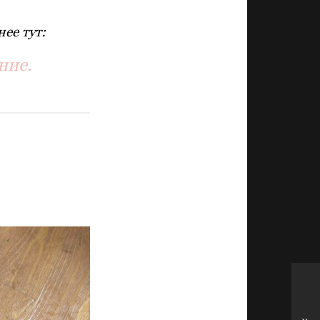
ее тут:
ние.