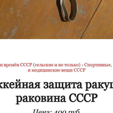
 времён СССР (сельские и не только)
›
Спортивные, 
и медицинские вещи СССР
ккейная защита раку
раковина СССР
Цена:
400 руб.