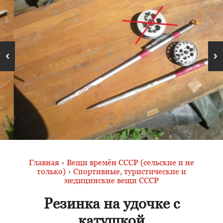
Главная
›
Вещи времён СССР (сельские и не
только)
›
Спортивные, туристические и
медицинские вещи СССР
Резинка на удочке с
катушкой