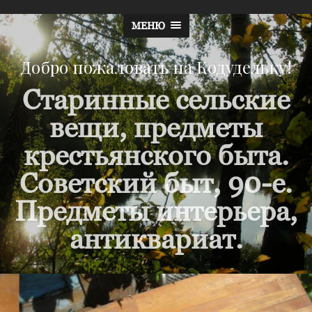
МЕНЮ
Добро пожаловать на Кодудельку!
Старинные сельские
вещи, предметы
крестьянского быта.
Советский быт, 90-е.
Предметы интерьера,
антиквариат.