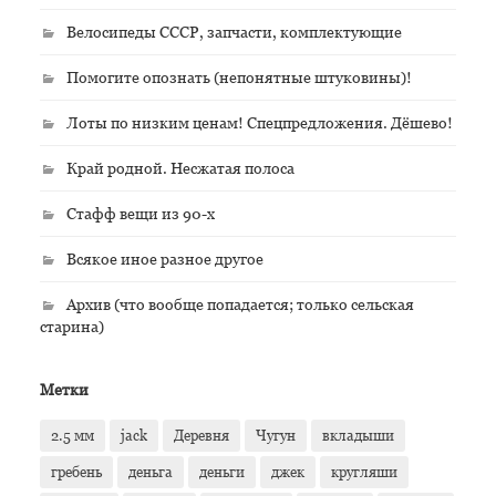
Велосипеды СССР, запчасти, комплектующие
Помогите опознать (непонятные штуковины)!
Лоты по низким ценам! Спецпредложения. Дёшево!
Край родной. Несжатая полоса
Стафф вещи из 90-х
Всякое иное разное другое
Архив (что вообще попадается; только сельская
старина)
Метки
2.5 мм
jack
Деревня
Чугун
вкладыши
гребень
деньга
деньги
джек
кругляши