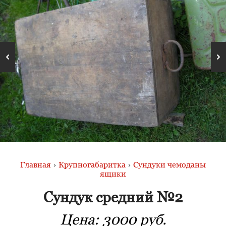
Главная
›
Крупногабаритка
›
Сундуки чемоданы
ящики
Сундук средний №2
Цена:
3000 руб.