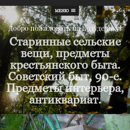
МЕНЮ
Добро пожаловать на Кодудельку!
Старинные сельские
вещи, предметы
крестьянского быта.
Советский быт, 90-е.
Предметы интерьера,
антиквариат.