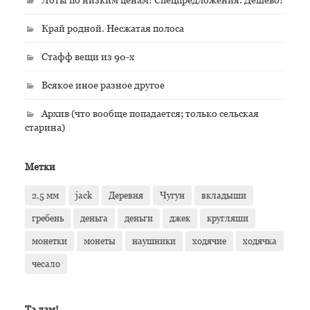
Край родной. Несжатая полоса
Стафф вещи из 90-х
Всякое иное разное другое
Архив (что вообще попадается; только сельская
старина)
Метки
2.5 мм
jack
Деревня
Чугун
вкладыши
гребень
деньга
деньги
джек
кругляши
монетки
монеты
наушники
ходячие
ходячка
чесало
Та дам!