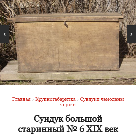
Главная
›
Крупногабаритка
›
Сундуки чемоданы
ящики
Сундук большой
старинный № 6 XIX век