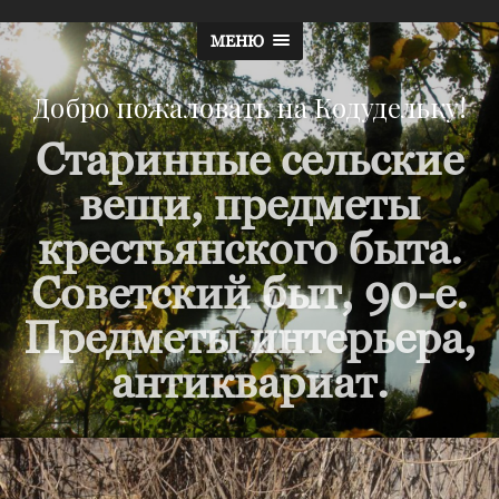
МЕНЮ
Добро пожаловать на Кодудельку!
Старинные сельские
вещи, предметы
крестьянского быта.
Советский быт, 90-е.
Предметы интерьера,
антиквариат.