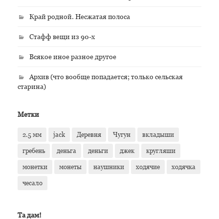
Край родной. Несжатая полоса
Стафф вещи из 90-х
Всякое иное разное другое
Архив (что вообще попадается; только сельская
старина)
Метки
2.5 мм
jack
Деревня
Чугун
вкладыши
гребень
деньга
деньги
джек
кругляши
монетки
монеты
наушники
ходячие
ходячка
чесало
Та дам!