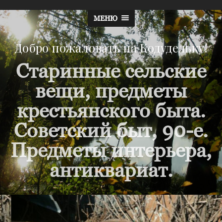
МЕНЮ
Добро пожаловать на Кодудельку!
Старинные сельские
вещи, предметы
крестьянского быта.
Советский быт, 90-е.
Предметы интерьера,
антиквариат.