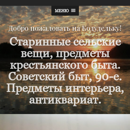
МЕНЮ
Добро пожаловать на Кодудельку!
Старинные сельские
вещи, предметы
крестьянского быта.
Советский быт, 90-е.
Предметы интерьера,
антиквариат.