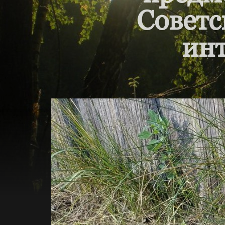
Советс
инт