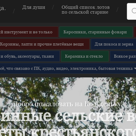
а.
Для души
Общий список лотов
по сельской старине
й инструмент и не только
Керосинки, старинные фонари
Корзины, лапти и прочие плетёные вещи
Для покоса и зерна
и обувь, аксессуары, ткани
Керамика и стекло
Всякое раз
 всё, что связано с ПК, аудио, видео, электроника, бытовая техника
Добро пожаловать на Кодудельку!
инные сельские 
еты крестьянского