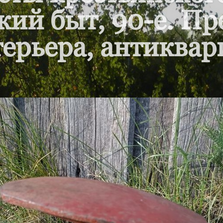
кий быт, 90-е. П
ерьера, антиквар