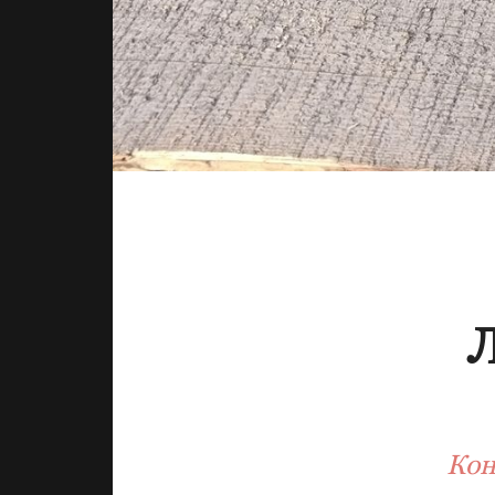
Л
Кон