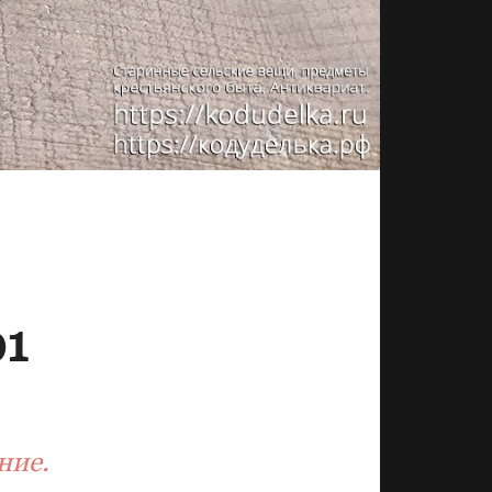
01
ние.