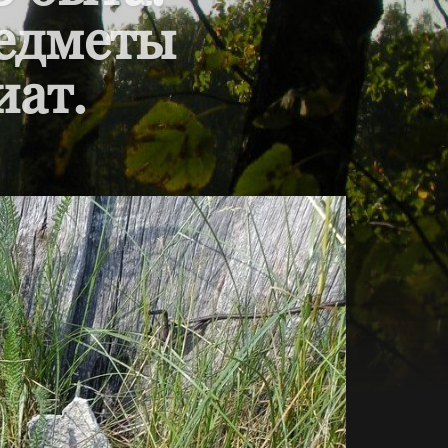
редметы
иат.