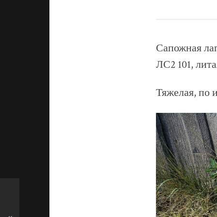
Сапожная лап
ЛС2 101, литая
Тяжелая, по 