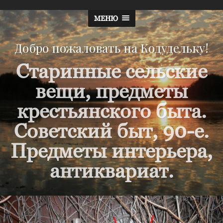
МЕНЮ
Добро пожаловать на Кодудельку!
Старинные сельские
вещи, предметы
крестьянского быта.
Советский быт, 90-е.
Предметы интерьера,
антиквариат.