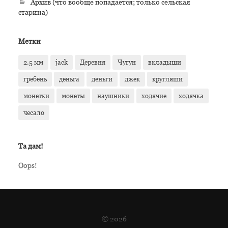
Архив (что вообще попадается; только сельская
старина)
Метки
2.5 мм
jack
Деревня
Чугун
вкладыши
гребень
деньга
деньги
джек
кругляши
монетки
монеты
наушники
ходячие
ходячка
чесало
Та дам!
Oops!
© 2026