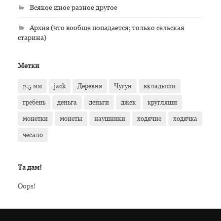
Всякое иное разное другое
Архив (что вообще попадается; только сельская
старина)
Метки
2.5 мм
jack
Деревня
Чугун
вкладыши
гребень
деньга
деньги
джек
кругляши
монетки
монеты
наушники
ходячие
ходячка
чесало
Та дам!
Oops!