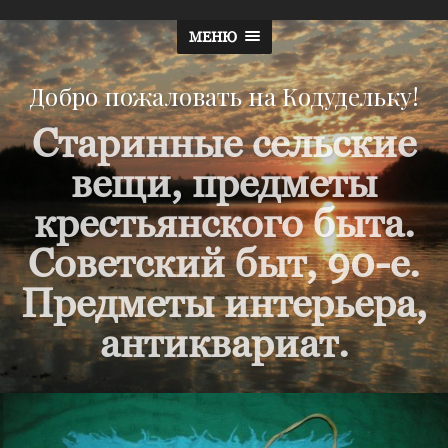
МЕНЮ
Добро пожаловать на Кодудельку!
Старинные сельские
вещи, предметы
крестьянского быта.
Советский быт, 90-е.
Предметы интерьера,
антиквариат.