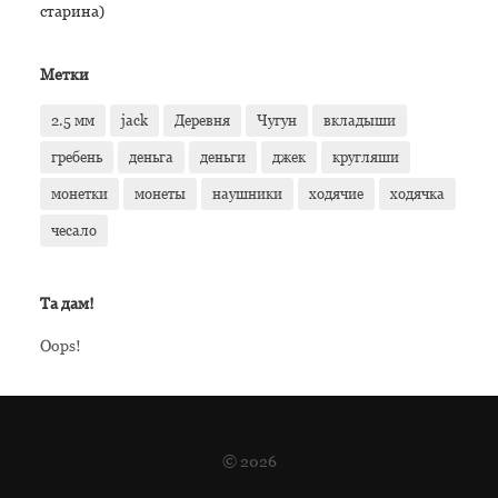
старина)
Метки
2.5 мм
jack
Деревня
Чугун
вкладыши
гребень
деньга
деньги
джек
кругляши
монетки
монеты
наушники
ходячие
ходячка
чесало
Та дам!
Oops!
© 2026