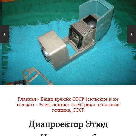
Главная
›
Вещи времён СССР (сельские и не
только)
›
Электроника, электрика и бытовая
техника, СССР
Диапроектор Этюд