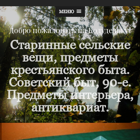
МЕНЮ
Добро пожаловать на Кодудельку!
Старинные сельские
вещи, предметы
крестьянского быта.
Советский быт, 90-е.
Предметы интерьера,
антиквариат.