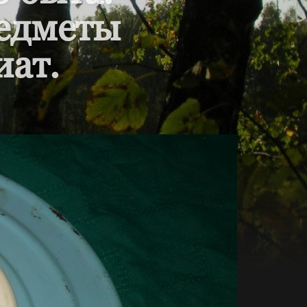
редметы
иат.