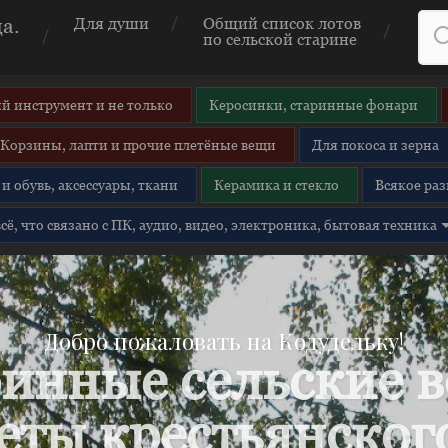
а.
Для души
Общий список лотов
по сельской старине
й инструмент и не только
Керосинки, старинные фонари
Корзины, лапти и прочие плетёные вещи
Для покоса и зерна
и обувь, аксессуары, ткани
Керамика и стекло
Всякое раз
 всё, что связано с ПК, аудио, видео, электроника, бытовая техника
Добро пожаловать на Кодудельку!
инные сельские 
еты крестьянского