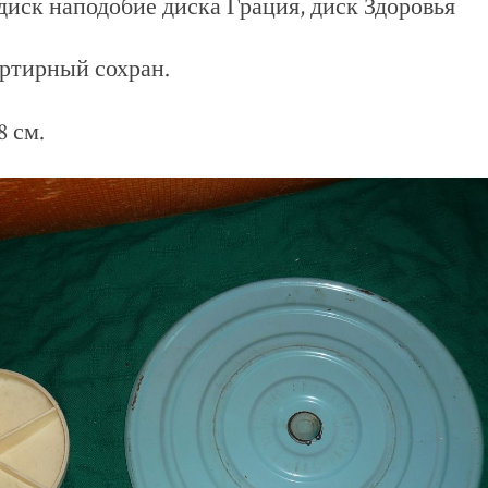
иск наподобие диска Грация, диск Здоровья
ртирный сохран.
 см.