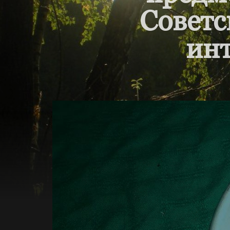
Советс
инт