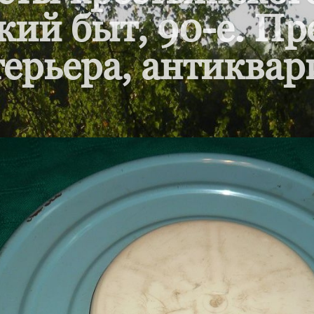
кий быт, 90-е. П
ерьера, антиквар