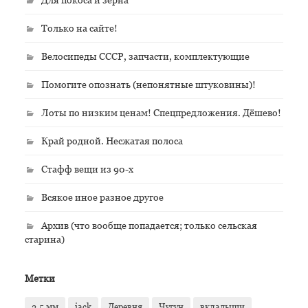
Только на сайте!
Велосипеды СССР, запчасти, комплектующие
Помогите опознать (непонятные штуковины)!
Лоты по низким ценам! Спецпредложения. Дёшево!
Край родной. Несжатая полоса
Стафф вещи из 90-х
Всякое иное разное другое
Архив (что вообще попадается; только сельская
старина)
Метки
2.5 мм
jack
Деревня
Чугун
вкладыши