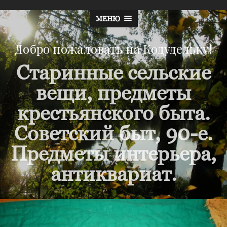
МЕНЮ
Добро пожаловать на Кодудельку!
Старинные сельские
вещи, предметы
крестьянского быта.
Советский быт, 90-е.
Предметы интерьера,
антиквариат.