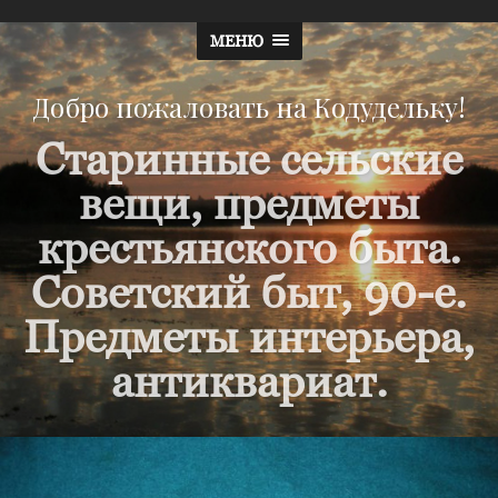
МЕНЮ
Добро пожаловать на Кодудельку!
Старинные сельские
вещи, предметы
крестьянского быта.
Советский быт, 90-е.
Предметы интерьера,
антиквариат.