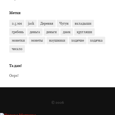
Метки
2.5 мм
jack
Деревня
Чугун
вкладыши
гребень
деньга
деньги
джек
кругляши
монетки
монеты
наушники
ходячие
ходячка
чесало
Та дам!
Oops!
© 2026