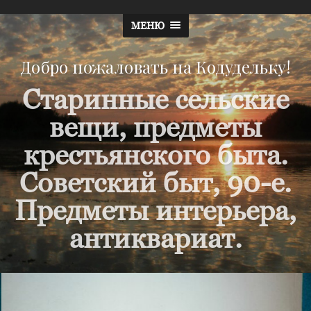
МЕНЮ
Добро пожаловать на Кодудельку!
Старинные сельские
вещи, предметы
крестьянского быта.
Советский быт, 90-е.
Предметы интерьера,
антиквариат.