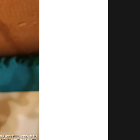
факту это не
нюансы)