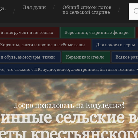
а.
Для души
Общий список лотов
по сельской старине
й инструмент и не только
Керосинки, старинные фонари
Корзины, лапти и прочие плетёные вещи
Для покоса и зерна
и обувь, аксессуары, ткани
Керамика и стекло
Всякое раз
 всё, что связано с ПК, аудио, видео, электроника, бытовая техника
Добро пожаловать на Кодудельку!
инные сельские 
еты крестьянского