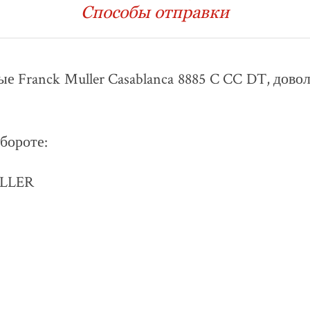
Главная
›
Новые поступления (осень 2025)
ы наручные Franck Mu
asablanca 8885 C CC 
реплика