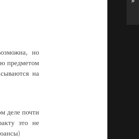
»
ние.
льно неплохая