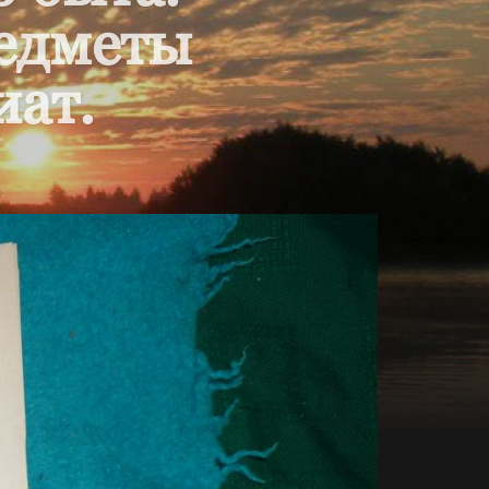
редметы
иат.