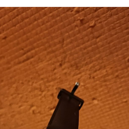
T NR
A
ный ход, держат завод порядка суток.
ка даты и прочих значений кнопками — в
о точно и рабочее ли — не подскажу, не вла
ать — значения меняются, в том числе сбр
роте — под крестовую отвёртку.
ого вздулся хром (звучит страшно))) но на сам