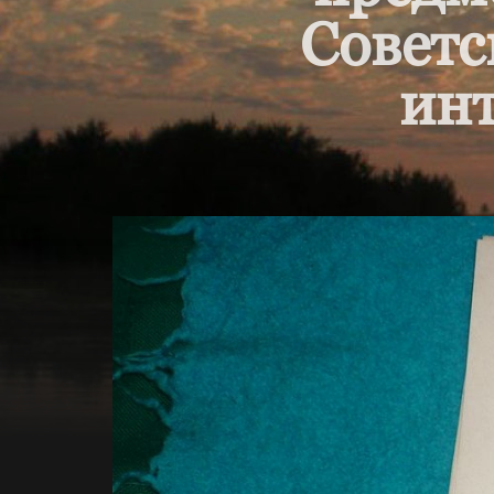
Советс
инт