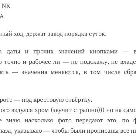
Цена:
8000 руб.
такты. Способы оплаты, Местоположе
Способы отправки
е Franck Muller Casablanca 8885 C CC DT, дово
бороте:
LLER