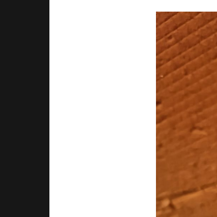
Complications
№ 085
8885 C CC D
CASABLANK
Довольно точ
Перестанов
насколько эт
(если нажим
нулевые).
Болты на обо
С боков немн