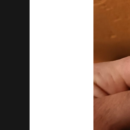
не видно; н
бросается в 