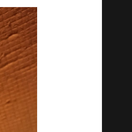
озможна, но
дею предметом
асываются на
ом деле почти