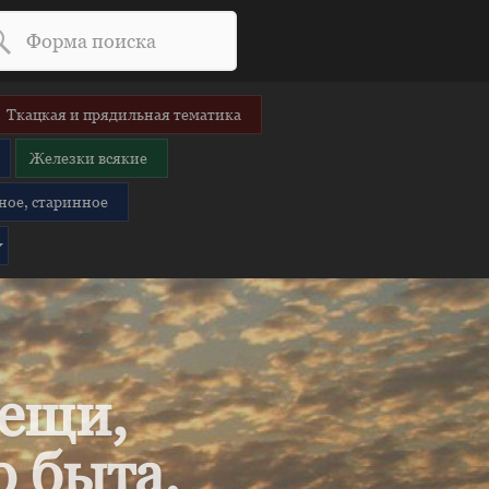
Ткацкая и прядильная тематика
Железки всякие
ное, старинное
вещи,
 быта.