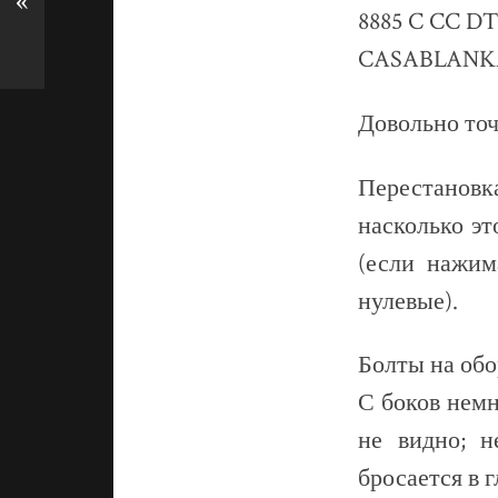
«
Кон
Часы наручны
реплика
Надписи на о
FRANCK MU
GENEVE
Master
of