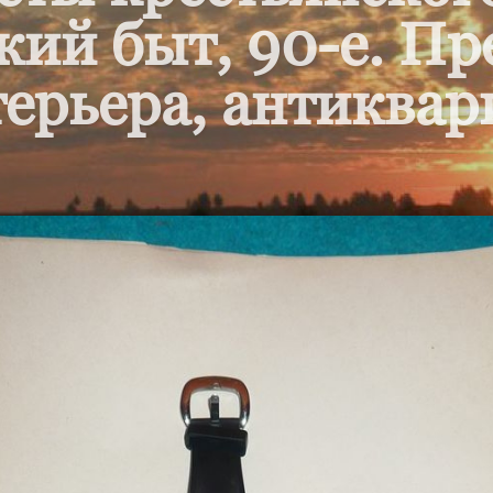
кий быт, 90-е. П
ерьера, антиквар