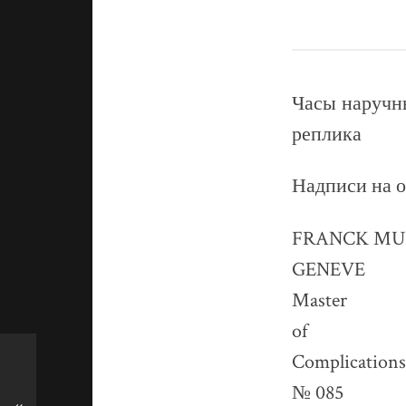
Час
C