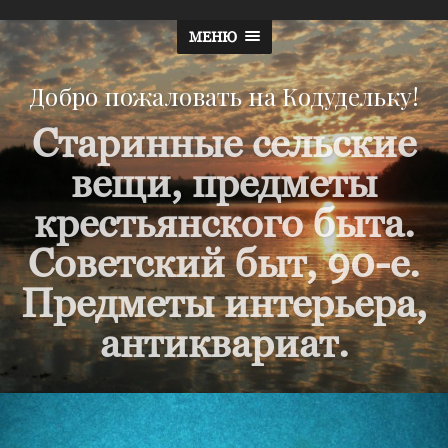
МЕНЮ
Добро пожаловать на Кодудельку!
Старинные сельские
вещи, предметы
крестьянского быта.
Советский быт, 90-е.
Предметы интерьера,
антиквариат.