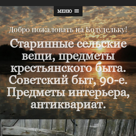
МЕНЮ
Добро пожаловать на Кодудельку!
Старинные сельские
вещи, предметы
крестьянского быта.
Советский быт, 90-е.
Предметы интерьера,
антиквариат.