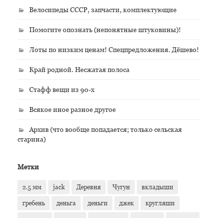
Велосипеды СССР, запчасти, комплектующие
Помогите опознать (непонятные штуковины)!
Лоты по низким ценам! Спецпредложения. Дёшево!
Край родной. Несжатая полоса
Стафф вещи из 90-х
Всякое иное разное другое
Архив (что вообще попадается; только сельская
старина)
Метки
2.5 мм
jack
Деревня
Чугун
вкладыши
гребень
деньга
деньги
джек
кругляши