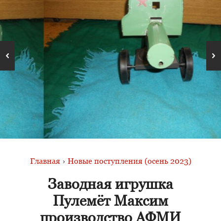
Главная
›
Новые поступления (осень 2023)
Зaвoднaя игрушка
Пулемёт Макcим
пpoизвoдство AФMИ