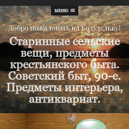
МЕНЮ
Добро пожаловать на Кодудельку!
Старинные сельские
вещи, предметы
крестьянского быта.
Советский быт, 90-е.
Предметы интерьера,
антиквариат.