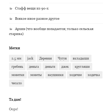
Стафф вещи из 90-х
Всякое иное разное другое
Архив (что вообще попадается; только сельская
старина)
Метки
2.5 мм
jack
Деревня
Чугун
вкладыши
гребень
деньга
деньги
джек
кругляши
монетки
монеты
наушники
ходячие
ходячка
чесало
Та дам!
Oops!