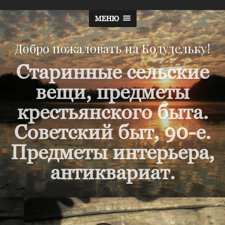
МЕНЮ
Добро пожаловать на Кодудельку!
Старинные сельские
вещи, предметы
крестьянского быта.
Советский быт, 90-е.
Предметы интерьера,
антиквариат.