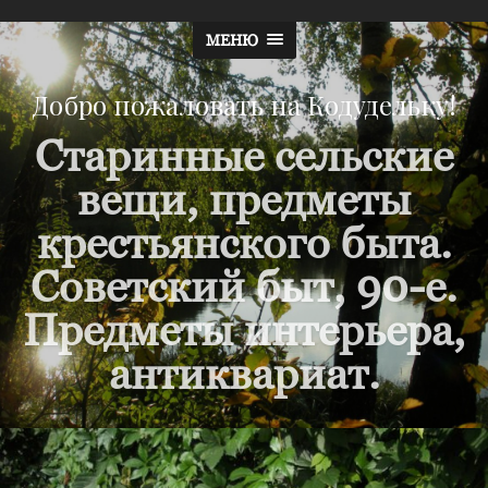
МЕНЮ
Добро пожаловать на Кодудельку!
Старинные сельские
вещи, предметы
крестьянского быта.
Советский быт, 90-е.
Предметы интерьера,
антиквариат.