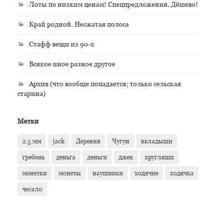
Лоты по низким ценам! Спецпредложения. Дёшево!
Край родной. Несжатая полоса
Стафф вещи из 90-х
Всякое иное разное другое
Архив (что вообще попадается; только сельская
старина)
Метки
2.5 мм
jack
Деревня
Чугун
вкладыши
гребень
деньга
деньги
джек
кругляши
монетки
монеты
наушники
ходячие
ходячка
чесало