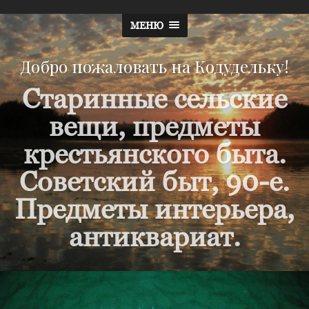
МЕНЮ
Добро пожаловать на Кодудельку!
Старинные сельские
вещи, предметы
крестьянского быта.
Советский быт, 90-е.
Предметы интерьера,
антиквариат.