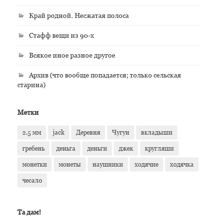
Край родной. Несжатая полоса
Стафф вещи из 90-х
Всякое иное разное другое
Архив (что вообще попадается; только сельская
старина)
Метки
2.5 мм
jack
Деревня
Чугун
вкладыши
гребень
деньга
деньги
джек
кругляши
монетки
монеты
наушники
ходячие
ходячка
чесало
Та дам!