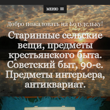
МЕНЮ
Добро пожаловать на Кодудельку!
Старинные сельские
вещи, предметы
крестьянского быта.
Советский быт, 90-е.
Предметы интерьера,
антиквариат.