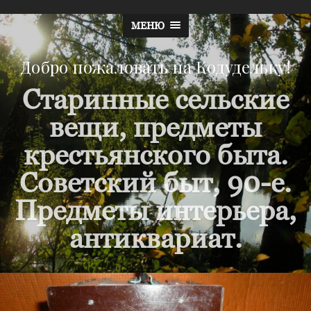
МЕНЮ
Добро пожаловать на Кодудельку!
Старинные сельские
вещи, предметы
крестьянского быта.
Советский быт, 90-е.
Предметы интерьера,
антиквариат.