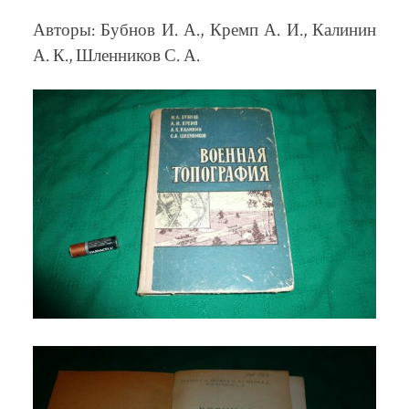
Авторы: Бубнов И. А., Кремп А. И., Калинин
А. К., Шленников С. А.