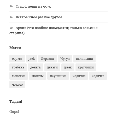
Стафф вещи из 90-х
Всякое иное разное другое
Архив (что вообще попадается; только сельская
старина)
Метки
2.5 мм
jack
Деревня
Чугун
вкладыши
гребень
деньга
деньги
джек
кругляши
монетки
монеты
наушники
ходячие
ходячка
чесало
Та дам!
Oops!