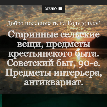
МЕНЮ
Добро пожаловать на Кодудельку!
Старинные сельские
вещи, предметы
крестьянского быта.
Советский быт, 90-е.
Предметы интерьера,
антиквариат.