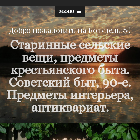
МЕНЮ
Добро пожаловать на Кодудельку!
Старинные сельские
вещи, предметы
крестьянского быта.
Советский быт, 90-е.
Предметы интерьера,
антиквариат.