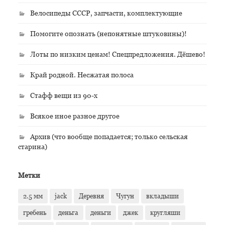
Велосипеды СССР, запчасти, комплектующие
Помогите опознать (непонятные штуковины)!
Лоты по низким ценам! Спецпредложения. Дёшево!
Край родной. Несжатая полоса
Стафф вещи из 90-х
Всякое иное разное другое
Архив (что вообще попадается; только сельская
старина)
Метки
2.5 мм
jack
Деревня
Чугун
вкладыши
гребень
деньга
деньги
джек
кругляши